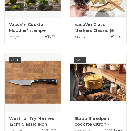
VacuVin Cocktail
VacuVin Glass
Muddler/ stamper
Markers Classic (8
pcs)
€8,95
€3,95
€12,95
€8,95
SALE
SALE
Wüsthof Try Me mes
Staub Braadpan
12cm Classic Ikon
cocotte Citron -
citroen geel
€79,00
€249,00
€105,00
€349,00