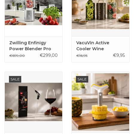
Wie zijn wij?
Zwilling Enfinigy
VacuVin Active
Power Blender Pro
Cooler Wine
€299,00
€9,95
€699,00
€16,95
SALE
SALE