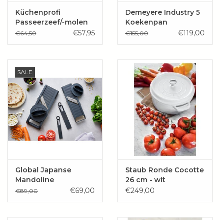
Küchenprofi
Demeyere Industry 5
Passeerzeef/-molen
Koekenpan
TRIO
NanoTouch
€57,95
€119,00
€64,50
€155,00
SALE
Global Japanse
Staub Ronde Cocotte
Mandoline
26 cm - wit
€69,00
€249,00
€89,00