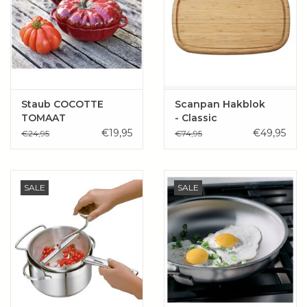
Staub COCOTTE
Scanpan Hakblok
TOMAAT
- Classic
KERSENROOD 16 CM /
50x30cm bamboe
€19,95
€49,95
€24,95
€74,95
500 ML
SALE
SALE