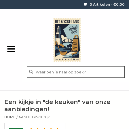
0 Artikelen - €0,00
Home
Contact / informatie
Keukengerei
Pannen
Messen
BBQ
Een kijkje in "de keuken" van onze
Bestek
aanbiedingen!
HOME
/
AANBIEDINGEN ✅
Ingrediënten