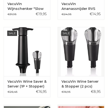
VacuVin
VacuVin
Wijnschenker "Slow
Ananassnijder RVS
Wine Pourer"
(incl. partjessnijder)
€19,95
€14,95
€31,95
€24,95
SALE
SALE
VacuVin Wine Saver &
VacuVin Wine Server
Server (1P + Stopper)
& Stopper (2 pcs)
€16,95
€8,95
€26,45
€16,95