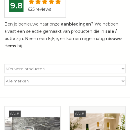
9.8
Kookboeken
625
reviews
Ben je benieuwd naar onze
aanbiedingen
? We hebben
Bakken
alvast een selectie gemaakt van producten die in
sale /
actie
zijn. Neem een kijkje, en komen regelmatig
nieuwe
Apparatuur
items
bij.
Aanbiedingen ✅
Cadeau idee
Zomer ☀️
Cadeaubonnen
SALE
SALE
Blog