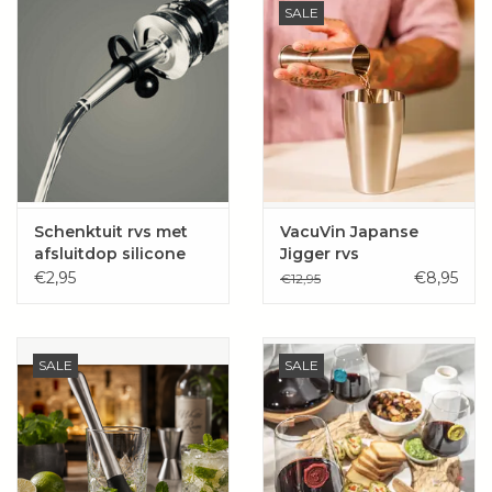
SALE
Schenktuit rvs met
VacuVin Japanse
afsluitdop silicone
Jigger rvs
€2,95
€8,95
€12,95
SALE
SALE