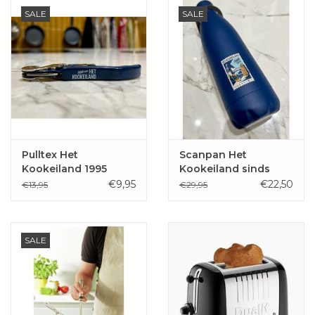
SALE
SALE
Pulltex Het
Scanpan Het
Kookeiland 1995
Kookeiland sinds
Kelnersmes Blauw
1995 -Isoleerfles 500
€9,95
€22,50
€13,95
€29,95
ml Limited Edition
SALE