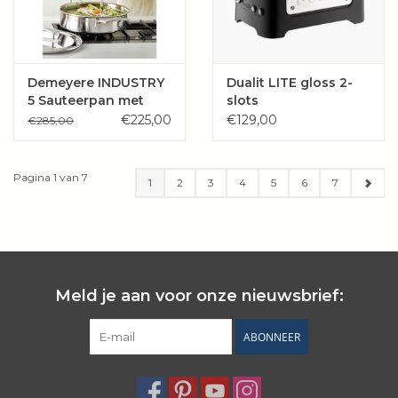
Demeyere INDUSTRY
Dualit LITE gloss 2-
5 Sauteerpan met
slots
deksel 28 cm
€225,00
€129,00
€285,00
Pagina 1 van 7
1
2
3
4
5
6
7
Meld je aan voor onze nieuwsbrief:
ABONNEER