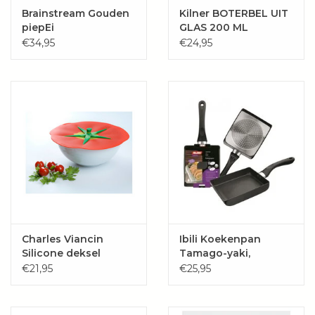
Brainstream Gouden
Kilner BOTERBEL UIT
piepEi
GLAS 200 ML
€34,95
€24,95
Charles Viancin
Ibili Koekenpan
Silicone deksel
Tamago-yaki,
tomaat "TOMATO"
15x18cm
€21,95
€25,95