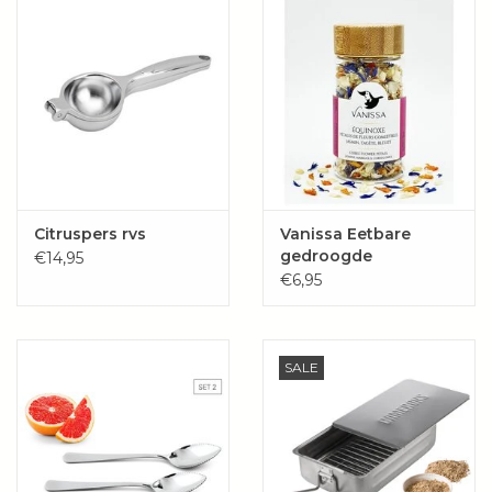
Citruspers rvs
Vanissa Eetbare
gedroogde
€14,95
bloemblaadjes
€6,95
SALE