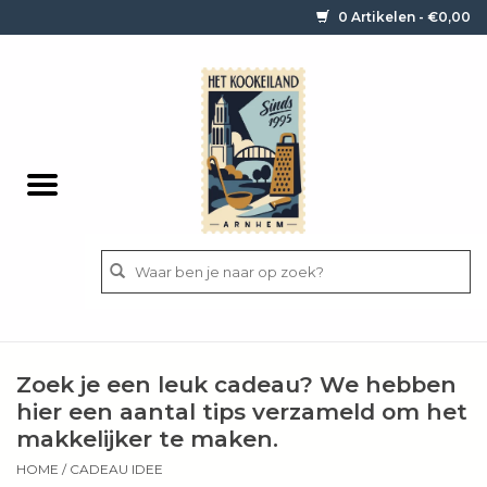
0 Artikelen - €0,00
Home
Contact / informatie
Keukengerei
Pannen
Messen
BBQ
Zoek je een leuk cadeau? We hebben
Bestek
hier een aantal tips verzameld om het
makkelijker te maken.
Ingrediënten
HOME
/
CADEAU IDEE