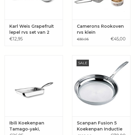
Karl Weis Grapefruit
Camerons Rookoven
lepel rvs set van 2
rvs klein
€12,95
€45,00
€59,95
SALE
Ibili Koekenpan
Scanpan Fusion 5
Tamago-yaki,
Koekenpan Inductie
14x18cm rvs