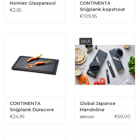
Homiez Glasparasol
CONTINENTA
Snijplank kopshout
€2,65
walnoot
€109,95
SALE
CONTINENTA
Global Japanse
Snijplank Duracore
Mandoline
€24,95
€69,00
€89,00