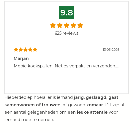
Kookboeken
9.8
Bakken
625
reviews
Apparatuur
13-03-2026
Aanbiedingen ✅
Marjan
Mooie kookspullen! Netjes verpakt en verzonden....
Cadeau idee
Zomer ☀️
Hieperdepiep hoera, er is iemand
jarig, geslaagd, gaat
samenwonen of trouwen
, of gewoon
zomaar
. Dit zijn al
Cadeaubonnen
een aantal gelegenheden om een
leuke attentie
voor
iemand mee te nemen.
Blog