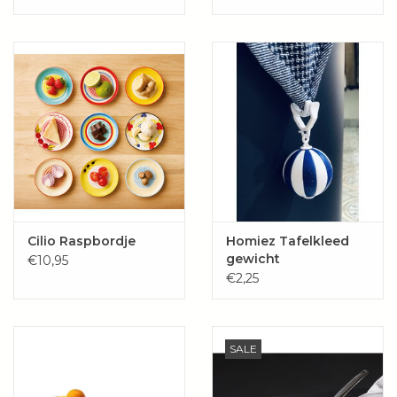
pomp)
Cilio Raspbordje
Homiez Tafelkleed
gewicht
€10,95
€2,25
SALE