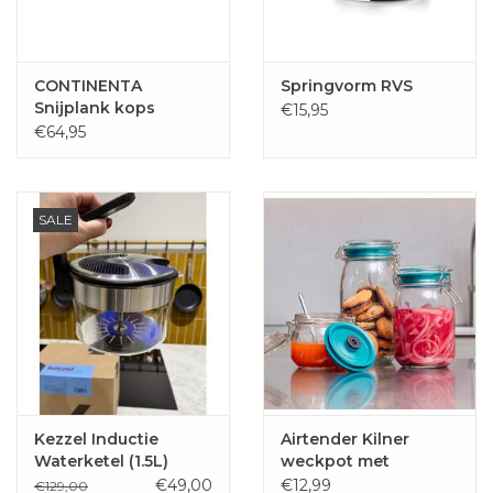
CONTINENTA
Springvorm RVS
Snijplank kops
€15,95
eikenhout
€64,95
SALE
Kezzel Inductie
Airtender Kilner
Waterketel (1.5L)
weckpot met
beugelsluiting (gratis
€49,00
€12,99
€129,00