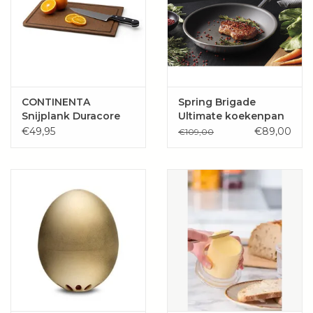
CONTINENTA
Spring Brigade
Snijplank Duracore
Ultimate koekenpan
bruin *new*
€49,95
€89,00
€109,00