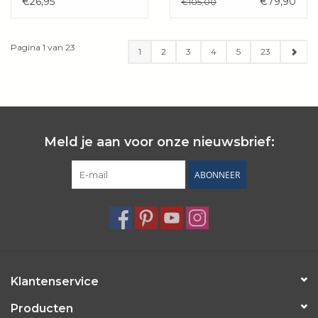
€26,95
€79,90
€105,00
Pagina 1 van 23
1
2
3
4
5
23
Meld je aan voor onze nieuwsbrief:
ABONNEER
Klantenservice
Producten