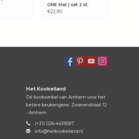
ONE Mat | set 2 st.
€22,90
Het Kookeiland
Dé kookwinkel van Arnhem voor het
betere keukengerei. Zwanenstraat 12
- Arnhem
(+31) 026-4439597
info@hetkookeiland.nl