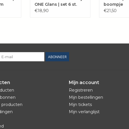
cm
ONE Glans | set 6 st.
boompje
€18,90
€21,50
ABONNEER
cten
Mijn account
oducten
Registreren
bonnen
Mijn bestellingen
 producten
Mijn tickets
dingen
Mijn verlanglijst
ed