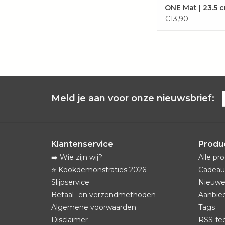
ONE Mat | 23.5 
€13,90
Meld je aan voor onze nieuwsbrief:
Klantenservice
Produ
➡️ Wie zijn wij?
Alle pr
⭐️ Kookdemonstraties 2026
Cadeau
Slijpservice
Nieuwe
Betaal- en verzendmethoden
Aanbie
Algemene voorwaarden
Tags
Disclaimer
RSS-fe