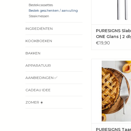
WINKELWAG
Bestekcassettes
Bestek geschenken / aanvulling
Steakmessen
INGREDIËNTEN
PURESIGNS Slab
ONE Glans | 2 dl
KOOKBOEKEN
€19,90
BAKKEN
Taartschep "One Ex
APPARATUUR
hoogwaardig mat 18/1
staal in een m
AANBIEDINGEN ✅
geschenkverpak
TOEVOEGEN 
CADEAU IDEE
WINKELWAG
ZOMER ☀️
PURESIGNS Taa