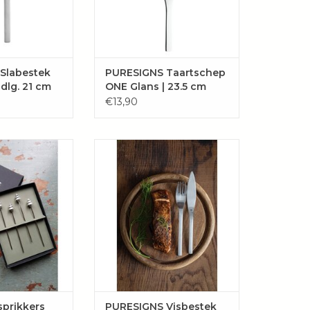
LWAGEN
Slabestek
PURESIGNS Taartschep
 dlg. 21 cm
ONE Glans | 23.5 cm
€13,90
ikkers met olijfje
De visvork en het vismes zijn
ook een versie met
speciaal ontwikkeld voor het
je als topstukje.
verdelen en portioneren van fijne
visgerechten. De One Extra serie
GEN AAN
biedt voor elk doel het ideale
LWAGEN
bestek.
sprikkers
PURESIGNS Visbestek