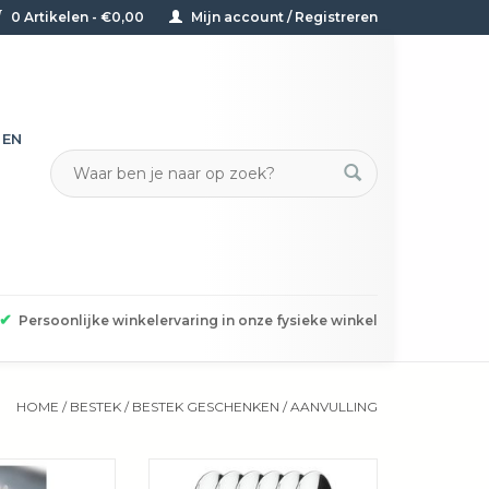
0 Artikelen - €0,00
Mijn account / Registreren
TEN
✔
Persoonlijke winkelervaring in onze fysieke winkel
HOME
/
BESTEK
/
BESTEK GESCHENKEN / AANVULLING
ijne, scherpe
Koffielepelset "One Extra"