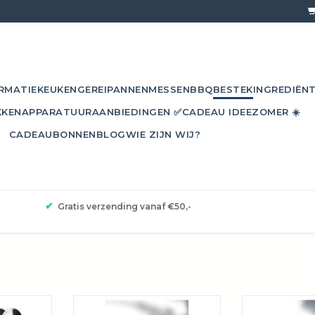
RMATIE
KEUKENGEREI
PANNEN
MESSEN
BBQ
BESTEK
INGREDIËN
KKEN
APPARATUUR
AANBIEDINGEN ✅
CADEAU IDEE
ZOMER ☀️
CADEAUBONNEN
BLOG
WIE ZIJN WIJ?
✔
Gratis verzending vanaf €50,-
ssolepelset
De "One Extra" espressolepelset
Dankzij de f