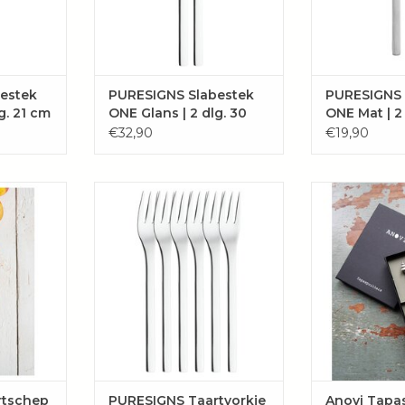
EN
WINKELWAGEN
WINKE
estek
PURESIGNS Slabestek
PURESIGNS 
g. 21 cm
ONE Glans | 2 dlg. 30
ONE Mat | 2
cm
€32,90
€19,90
tra" van
Bestaande uit 6 gepolijste
Naast de tapaspr
0 roestvrij
taartvorkjes "One".
of schelpje, nu 
ooie
Hoogwaardig gepolijst 18/10
een (kerst)boomp
king.
roestvrij staal
TOEVOE
AAN
TOEVOEGEN AAN
WINKE
EN
WINKELWAGEN
rtschep
PURESIGNS Taartvorkje
Anovi Tapa