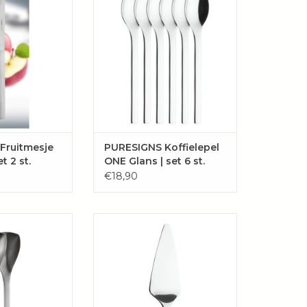
 het snijden van
bestaande uit 6 gepolijste
 moeiteloos.
koffielepels van hoogwaardig
18/10 roestvrij staal in een mooie
GEN AAN
geschenkverpakking.
LWAGEN
TOEVOEGEN AAN
WINKELWAGEN
Fruitmesje
PURESIGNS Koffielepel
t 2 st.
ONE Glans | set 6 st.
€18,90
 "One Extra"
Taartschep "One Extra" van
en slavork en een
hoogwaardig gepolijst 18/10
t 18/10 roestvrij
roestvrij staal in een mooie
 een mooie
geschenkverpakking.
erpakking.
TOEVOEGEN AAN
GEN AAN
WINKELWAGEN