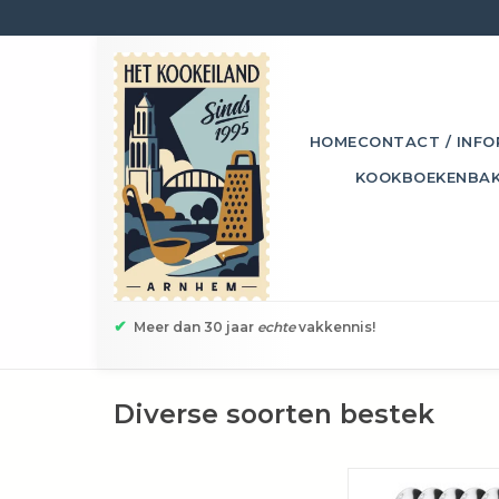
HOME
CONTACT / INFO
KOOKBOEKEN
BA
✔
Meer dan 30 jaar
echte
vakkennis!
Diverse soorten bestek
De "One Extra" espre