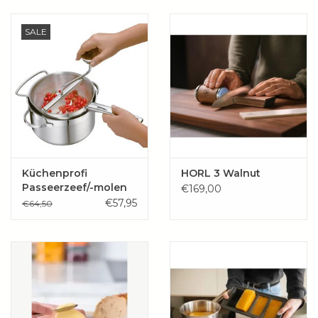
SALE
Küchenprofi
HORL 3 Walnut
Passeerzeef/-molen
€169,00
TRIO
€57,95
€64,50