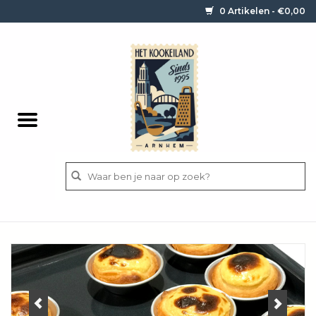
0 Artikelen - €0,00
Home
Contact / informatie
Keukengerei
Pannen
Messen
BBQ
Bestek
Ingrediënten