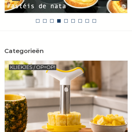
Kookboeken
Bakken
Apparatuur
Categorieën
Aanbiedingen ✅
KLIEKJES / OP=OP!
Cadeau idee
Zomer ☀️
Cadeaubonnen
Blog