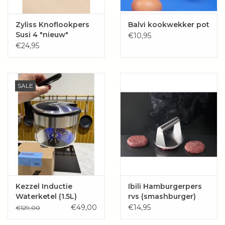
Zyliss Knoflookpers
Balvi kookwekker pot
Susi 4 "nieuw"
€10,95
€24,95
SALE
Kezzel Inductie
Ibili Hamburgerpers
Waterketel (1.5L)
rvs (smashburger)
€49,00
€14,95
€129,00