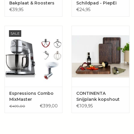
Bakplaat & Roosters
Schildpad - PiepEi
€39,95
€24,95
SALE
Espressions Combo
CONTINENTA
MixMaster
Snijplank kopshout
planetarische
walnoot
€399,00
€109,95
€499,00
standmixer 1.200
Watt inclusief Multi
Grinder