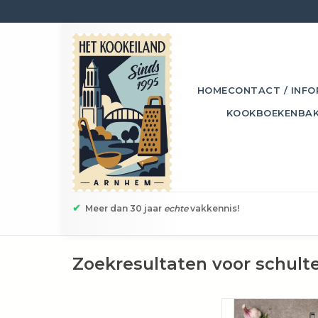
HOME
CONTACT / INFO
KOOKBOEKEN
BA
✔
Meer dan 30 jaar
echte
vakkennis!
Zoekresultaten voor schulte
Schulte-Ufer Astral