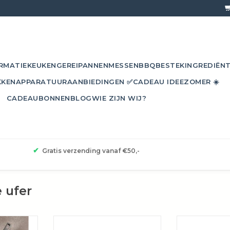
RMATIE
KEUKENGEREI
PANNEN
MESSEN
BBQ
BESTEK
INGREDIËN
KKEN
APPARATUUR
AANBIEDINGEN ✅
CADEAU IDEE
ZOMER ☀️
CADEAUBONNEN
BLOG
WIE ZIJN WIJ?
✔
Gratis verzending vanaf €50,-
 ufer
 koekenpan
Schulte-Ufer Quasar koekenpan
Schulte-Ufer Q