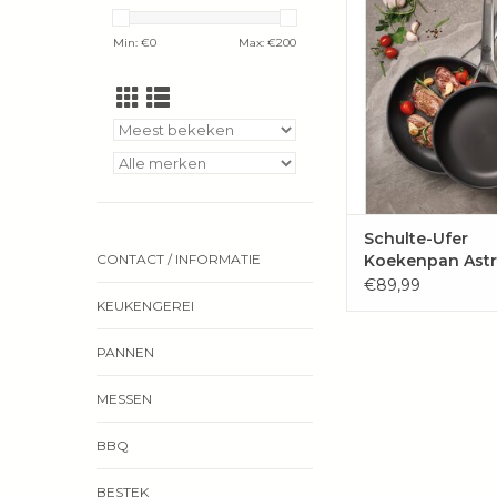
met UniverSUS® 
coating. PFAS-
Min: €
0
Max: €
200
krasbestendig en pe
krokant bakken 
temperatuu
TOEVOEGEN 
WINKELWAG
Schulte-Ufer
Koekenpan Astr
CONTACT / INFORMATIE
€89,99
KEUKENGEREI
PANNEN
MESSEN
BBQ
BESTEK