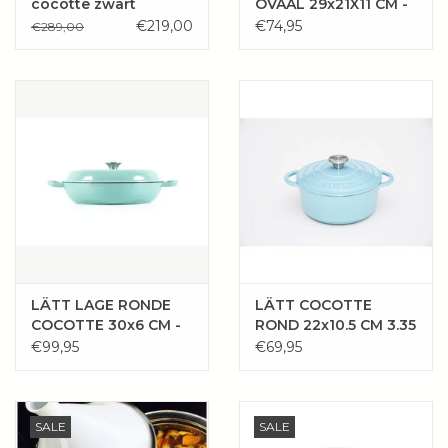
cocotte zwart
OVAAL 29x21X11 CM -
3.85L ROOD
€219,00
€74,95
€289,00
LÄTT LAGE RONDE
LÄTT COCOTTE
COCOTTE 30x6 CM -
ROND 22x10.5 CM 3.35
3.2 L
L
€99,95
€69,95
SALE
SALE