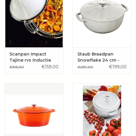
Scanpan Impact
Staub Braadpan
Tajine rvs inductie
Snowflake 24 cm -
white truffle 3,6 l
€159,00
€199,00
€195,00
€239,00