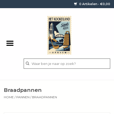
0 Artikelen - €0,00
Home
Contact / informatie
Keukengerei
Pannen
Messen
BBQ
Braadpannen
Bestek
HOME
/
PANNEN
/
BRAADPANNEN
Ingrediënten