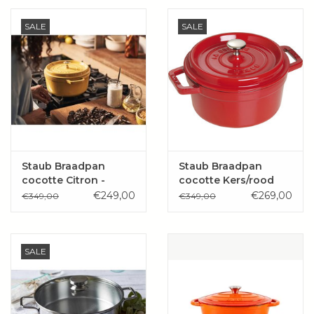
Wie zijn wij?
SALE
SALE
Staub Braadpan
Staub Braadpan
cocotte Citron -
cocotte Kers/rood
citroen geel
€249,00
€269,00
€349,00
€349,00
SALE