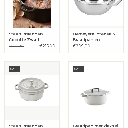
Staub Braadpan
Demeyere Intense 5
Cocotte Zwart
Braadpan en
sudderpan 24 cm
€215,00
€209,00
€279,00
met deksel
SALE
SALE
Staub Braadpan
Braadpan met deksel