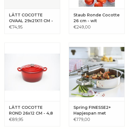
LÄTT COCOTTE
Staub Ronde Cocotte
OVAAL 29x21X11 CM -
26 cm - wit
3.85L ORANJE
€74,95
€249,00
LÄTT COCOTTE
Spring FINESSE2+
ROND 26x12 CM - 4,8
Hapjespan met
L ROOD
glazen deksel 28 cm
€89,95
€179,00