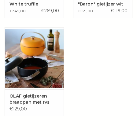
White truffle
"Baron" gietijzer wit
€269,00
€119,00
€349,00
€129,00
OLAF gietijzeren
braadpan met rvs
handvat
€129,00