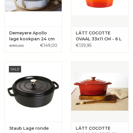
Demeyere Apollo
LÄTT COCOTTE
lage kookpan 24 cm
OVAAL 33x11 CM - 6 L
met glasdeksel
ORANJE
€149,00
€139,95
€199,00
SALE
Staub Lage ronde
LÄTT COCOTTE