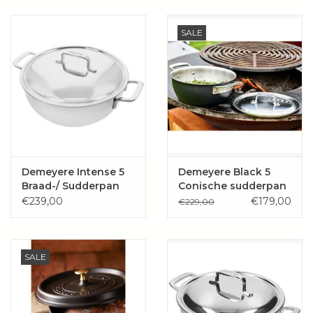
SALE
Demeyere Intense 5
Demeyere Black 5
Braad-/ Sudderpan
Conische sudderpan
28cm met deksel
met deksel Ø 24 cm -
€239,00
€179,00
€229,00
3,3 l
SALE