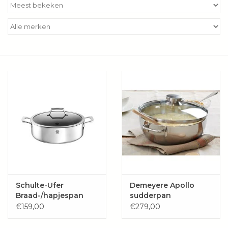
Kookboeken
Bakken
Apparatuur
Aanbiedingen ✅
Cadeau idee
Zomer ☀️
Cadeaubonnen
Schulte-Ufer
Demeyere Apollo
Braad-/hapjespan
sudderpan
Quasar 2 grepen
€159,00
€279,00
Blog