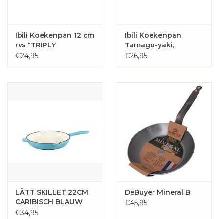
Wie zijn wij?
Ibili Koekenpan 12 cm
Ibili Koekenpan
rvs "TRIPLY
Tamago-yaki,
NATURAL"
14x18cm rvs
€24,95
€26,95
LÄTT SKILLET 22CM
DeBuyer Mineral B
CARIBISCH BLAUW
€45,95
€34,95