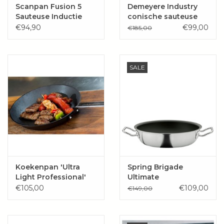
Scanpan Fusion 5
Demeyere Industry
Sauteuse Inductie
conische sauteuse
zonder deksel 20 cm
€94,90
€99,00
€185,00
2L
SALE
Koekenpan 'Ultra
Spring Brigade
Light Professional'
Ultimate
Hapjes-/sauteerpan
€105,00
€109,00
€149,00