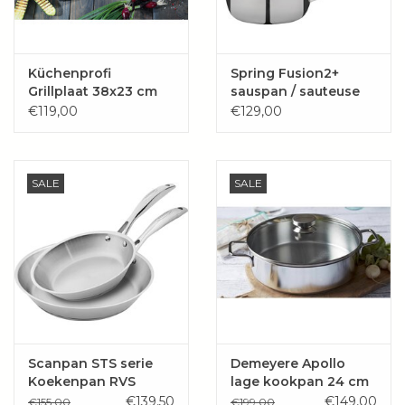
Küchenprofi
Spring Fusion2+
Grillplaat 38x23 cm
sauspan / sauteuse
gietijzer rechthoekig
20cm
€119,00
€129,00
SALE
SALE
Scanpan STS serie
Demeyere Apollo
Koekenpan RVS
lage kookpan 24 cm
met glasdeksel
€139,50
€149,00
€155,00
€199,00