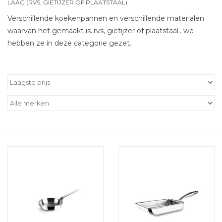
LAAG (RVS, GIETIJZER OF PLAATSTAAL)
Kookboeken
Verschillende koekenpannen en verschillende materialen
waarvan het gemaakt is..rvs, gietijzer of plaatstaal.. we
Bakken
hebben ze in deze categorie gezet.
Apparatuur
Aanbiedingen ✅
Cadeau idee
Zomer ☀️
Cadeaubonnen
Blog