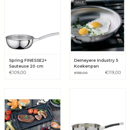
SALE
Spring FINESSE2+
Demeyere Industry 5
Sauteuse 20 cm
Koekenpan
NanoTouch
€109,00
€119,00
€155,00