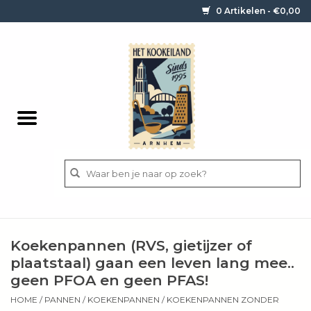
0 Artikelen - €0,00
Home
Contact / informatie
Keukengerei
Pannen
Messen
BBQ
Koekenpannen (RVS, gietijzer of
Bestek
plaatstaal) gaan een leven lang mee..
geen PFOA en geen PFAS!
Ingrediënten
HOME
/
PANNEN
/
KOEKENPANNEN
/
KOEKENPANNEN ZONDER