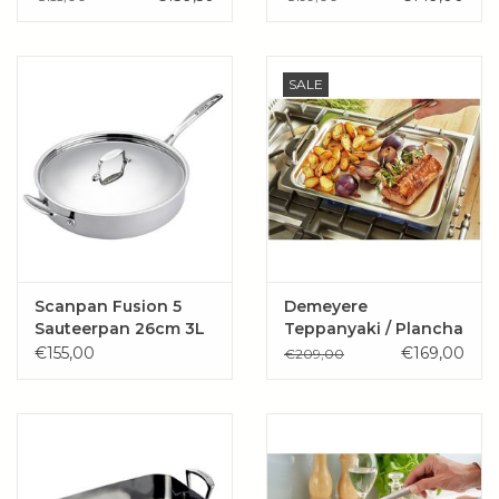
SALE
Scanpan Fusion 5
Demeyere
Sauteerpan 26cm 3L
Teppanyaki / Plancha
met deksel
39 x 27 cm
€155,00
€169,00
€209,00