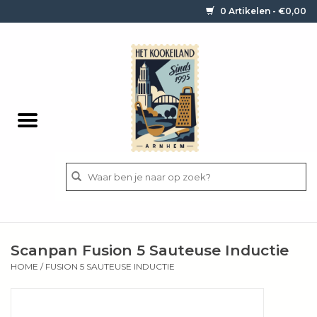
0 Artikelen - €0,00
Home
Contact / informatie
Keukengerei
Pannen
Messen
BBQ
Scanpan Fusion 5 Sauteuse Inductie
Bestek
HOME
/
FUSION 5 SAUTEUSE INDUCTIE
Ingrediënten