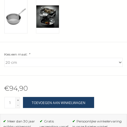
Wie zijn wij?
Kies een maat:
*
€94,90
+
TOEVOEGEN AAN WINKELWAGEN
-
✔
Meer dan 30 jaar
✔
Gratis
✔
Persoonlijke winkelervaring
echte
vakkennis!
verzending vanaf
in onze fysieke winkel