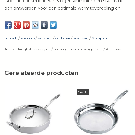
Door de constructie van 5 lagen aluminium en staal is de
pan ontworpen voor een optimale warmteverdeling en
warmteverdeling.
Ook voor inductie!
conisch
/
Fusion 5
/
sauspan
/
sauteuse
/
Scanpan
/
Scanpan
Sauspan 18 cm 1.3 liter
Sauspan 20 cm 1.8 liter
Aan verlanglijst toevoegen
/
Toevoegen om te vergelijken
/
Afdrukken
Sauspan 22 cm 2,7 liter
Bestand tegen hitte 260 ° C
Gerelateerde producten
SALE