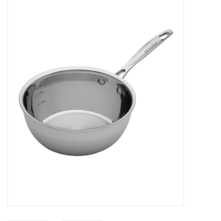
Kookboeken
Bakken
Apparatuur
Aanbiedingen ✅
Cadeau idee
Zomer ☀️
Cadeaubonnen
Blog