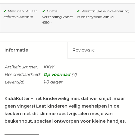
✔
Meer dan 30 jaar
✔
Gratis
✔
Persoonlijke winkelervaring
echte
vakkennis!
verzending vanaf
in onze fysieke winkel
€50,-
Informatie
Reviews
(0)
Artikelnummer:
KKW
Beschikbaarheid:
Op voorraad
(7)
Levertijd:
1-3 dagen
KiddiKutter – het kinderveilig mes dat wél snijdt, maar
geen vingers! Laat kinderen veilig meehelpen in de
keuken met dit slimme roestvrijstalen mesje van
beukenhout, speciaal ontworpen voor kleine handjes.