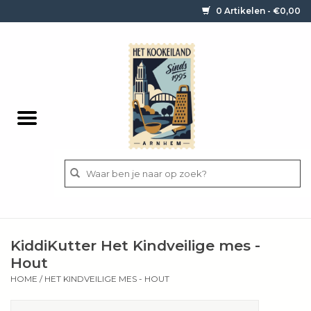
0 Artikelen - €0,00
Home
Contact / informatie
Keukengerei
Pannen
Messen
BBQ
KiddiKutter Het Kindveilige mes -
Bestek
Hout
HOME
/
HET KINDVEILIGE MES - HOUT
Ingrediënten