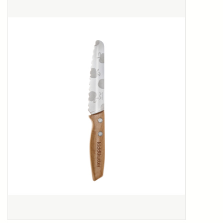
Kookboeken
Bakken
Apparatuur
Aanbiedingen ✅
Cadeau idee
Zomer ☀️
Cadeaubonnen
Blog