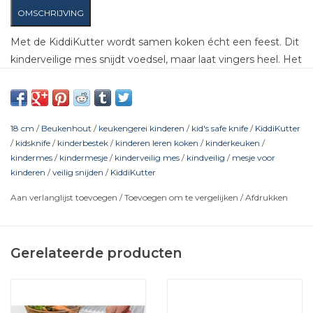
OMSCHRIJVING
Met de KiddiKutter wordt samen koken écht een feest. Dit
kinderveilige mes snijdt voedsel, maar laat vingers heel. Het
roestvrijstalen lemmet heeft afgeronde kartels zonder
scherpe snijrand. Door een lichte hakkende of zagende
beweging kunnen kinderen brood, groente, fruit en zacht
beleg makkelijk zelf snijden.
18 cm
/
Beukenhout
/
keukengerei kinderen
/
kid's safe knife
/
KiddiKutter
/
kidsknife
/
kinderbestek
/
kinderen leren koken
/
kinderkeuken
/
kindermes
/
kindermesje
/
kinderveilig mes
/
kindveilig
/
mesje voor
kinderen
/
veilig snijden
/
KiddiKutter
Je kinderen voelen zich echte mini-chefs terwijl ze veilig
helpen in de keuken. Ondertussen werken ze ongemerkt
Aan verlanglijst toevoegen
/
Toevoegen om te vergelijken
/
Afdrukken
aan zelfstandigheid, motorische vaardigheden en
zelfvertrouwen. Jij kunt relaxed toekijken (of gezellig
meedoen) zonder angst voor gesneden vingertjes.
Gerelateerde producten
Elke KiddiKutter is van handvat tot punt op kwaliteit getest