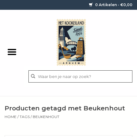
0 Artikelen - €0,00
Home
Contact / informatie
Keukengerei
Pannen
Messen
BBQ
Producten getagd met Beukenhout
Bestek
HOME
/
TAGS
/
BEUKENHOUT
Ingrediënten