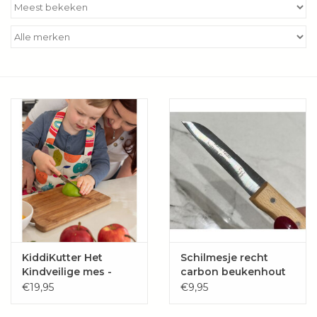
Kookboeken
Bakken
Apparatuur
Aanbiedingen ✅
Cadeau idee
Zomer ☀️
Cadeaubonnen
KiddiKutter Het
Schilmesje recht
Kindveilige mes -
carbon beukenhout
Hout
€19,95
€9,95
Blog