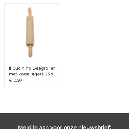
Wie zijn wij?
Il Cucinino Deegroller
met kogellagers 25 x
6 cm
€12,50
Meld je aan voor onze nieuwsbrief: