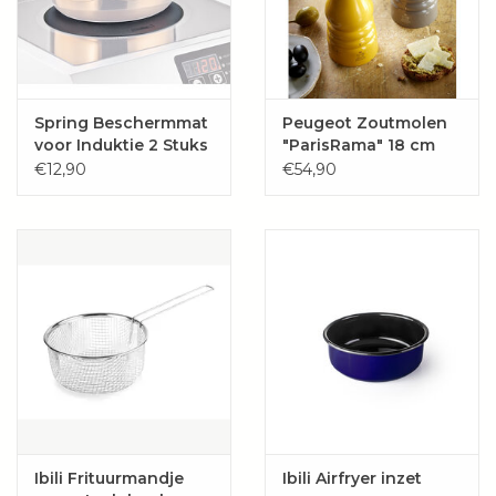
Spring Beschermmat
Peugeot Zoutmolen
voor Induktie 2 Stuks
"ParisRama" 18 cm
18 cm
€12,90
€54,90
Ibili Frituurmandje
Ibili Airfryer inzet