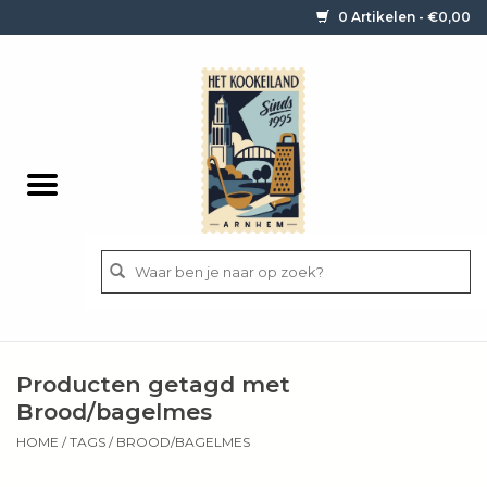
0 Artikelen - €0,00
Home
Contact / informatie
Keukengerei
Pannen
Messen
BBQ
Producten getagd met
Bestek
Brood/bagelmes
HOME
/
TAGS
/
BROOD/BAGELMES
Ingrediënten