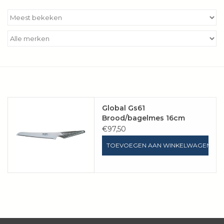
Kookboeken
Bakken
Apparatuur
Aanbiedingen ✅
Global Gs61
Brood/bagelmes 16cm
Cadeau idee
€97,50
TOEVOEGEN AAN WINKELWAGEN
Zomer ☀️
Cadeaubonnen
Blog