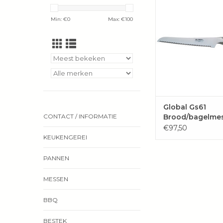
langer dan de Globa
daarvoor uitstekend
Min: €
0
Max: €
100
voor iets grotere b
TOEVOEGEN 
WINKELWAG
Global Gs61
Brood/bagelme
CONTACT / INFORMATIE
€97,50
KEUKENGEREI
PANNEN
MESSEN
BBQ
BESTEK