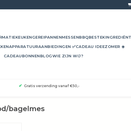
RMATIE
KEUKENGEREI
PANNEN
MESSEN
BBQ
BESTEK
INGREDIËN
KKEN
APPARATUUR
AANBIEDINGEN ✅
CADEAU IDEE
ZOMER ☀️
CADEAUBONNEN
BLOG
WIE ZIJN WIJ?
✔
Gratis verzending vanaf €50,-
od/bagelmes
6cm is iets