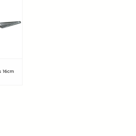
l Gs14 en
 geschikt
roodjes.
AAN
EN
s 16cm