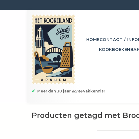
HOME
CONTACT / INFO
KOOKBOEKEN
BA
✔
Meer dan 30 jaar
echte
vakkennis!
Producten getagd met Bro
Het brood/bagelmes 1