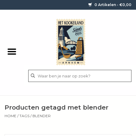
0 Artikelen - €0,00
Home
Contact / informatie
Keukengerei
Pannen
Messen
BBQ
Producten getagd met blender
Bestek
HOME
/
TAGS
/
BLENDER
Ingrediënten