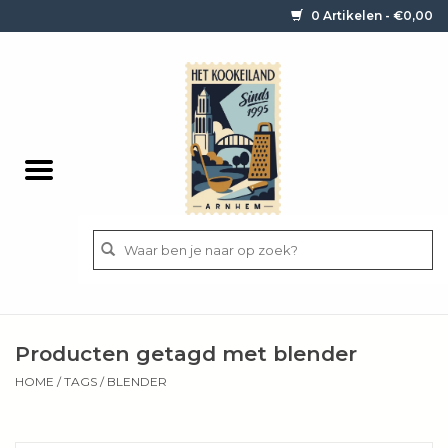
0 Artikelen - €0,00
Home
Contact / informatie
Keukengerei
Pannen
Messen
BBQ
Producten getagd met blender
Bestek
HOME
/
TAGS
/
BLENDER
Ingrediënten