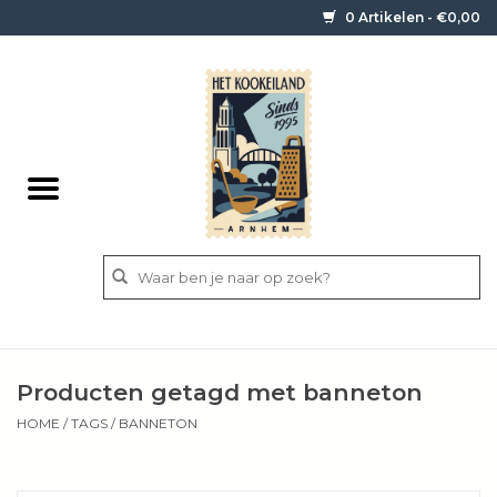
0 Artikelen - €0,00
Home
Contact / informatie
Keukengerei
Pannen
Messen
BBQ
Producten getagd met banneton
Bestek
HOME
/
TAGS
/
BANNETON
Ingrediënten