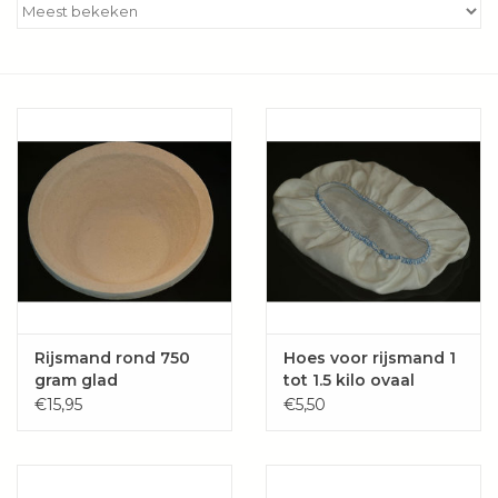
Kookboeken
Bakken
Apparatuur
Aanbiedingen ✅
Cadeau idee
Zomer ☀️
Rijsmand rond 750
Hoes voor rijsmand 1
gram glad
tot 1.5 kilo ovaal
Cadeaubonnen
€15,95
€5,50
Blog