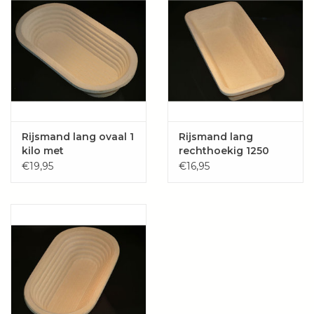
Wie zijn wij?
Rijsmand lang ovaal 1
Rijsmand lang
kilo met
rechthoekig 1250
groefpatroon
gram glad
€19,95
€16,95