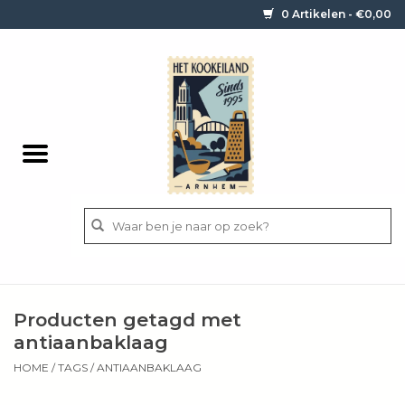
0 Artikelen - €0,00
Home
Contact / informatie
Keukengerei
Pannen
Messen
BBQ
Producten getagd met
Bestek
antiaanbaklaag
HOME
/
TAGS
/
ANTIAANBAKLAAG
Ingrediënten