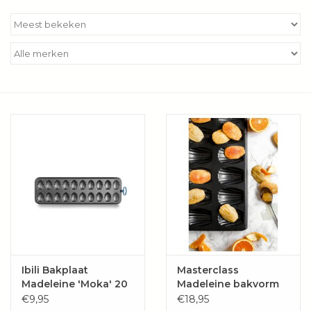
Kookboeken
Bakken
Apparatuur
Aanbiedingen ✅
Cadeau idee
Zomer ☀️
Cadeaubonnen
Ibili Bakplaat
Masterclass
Madeleine 'Moka' 20
Madeleine bakvorm
Blog
vormen
met antiaanbaklaag
€9,95
€18,95