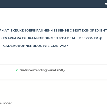
RMATIE
KEUKENGEREI
PANNEN
MESSEN
BBQ
BESTEK
INGREDIËN
KKEN
APPARATUUR
AANBIEDINGEN ✅
CADEAU IDEE
ZOMER ☀️
CADEAUBONNEN
BLOG
WIE ZIJN WIJ?
✔
Gratis verzending vanaf €50,-
onden!...