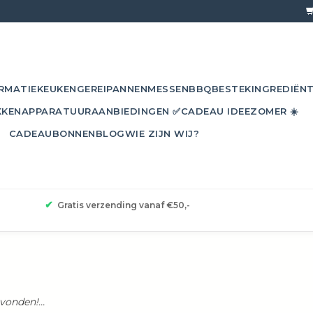
RMATIE
KEUKENGEREI
PANNEN
MESSEN
BBQ
BESTEK
INGREDIËN
KKEN
APPARATUUR
AANBIEDINGEN ✅
CADEAU IDEE
ZOMER ☀️
CADEAUBONNEN
BLOG
WIE ZIJN WIJ?
✔
Gratis verzending vanaf €50,-
onden!...