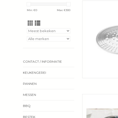
Dit multifunctionele 
meerdere do
Min: €
0
Max: €
300
TOEVOEGEN 
CONTACT / INFORMATIE
KEUKENGEREI
PANNEN
MESSEN
De sudderpan van Dem
TOEVOEGEN 
BBQ
BESTEK