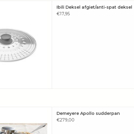
deksel van Ibili kun je voor
Ibili Deksel afgiet/anti-spat deksel
eleinden gebruiken.
€17,95
AAN WINKELWAGEN
eyere, het is onze favoriet!
Demeyere Apollo sudderpan
AAN WINKELWAGEN
€279,00