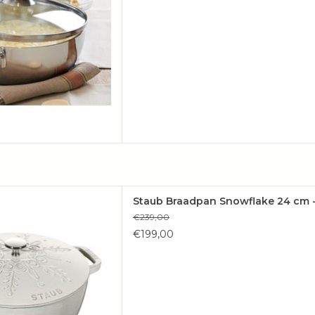
n Snowflake 24 cm White
Staub Braadpan Snowflake 24 cm - w
n gietijzeren braadpan met
€239,00
l, Aroma Rain, mat zwart
€199,00
oof, risotto & brood. Design &
statie in één.
AAN WINKELWAGEN