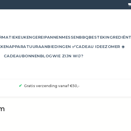
RMATIE
KEUKENGEREI
PANNEN
MESSEN
BBQ
BESTEK
INGREDIËN
KKEN
APPARATUUR
AANBIEDINGEN ✅
CADEAU IDEE
ZOMER ☀️
CADEAUBONNEN
BLOG
WIE ZIJN WIJ?
✔
Gratis verzending vanaf €50,-
cm