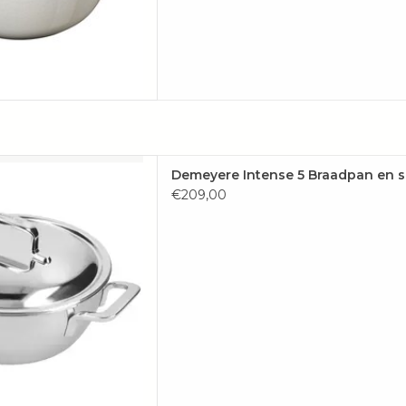
uurzame design doet precies
Demeyere Intense 5 Braadpan en 
. Doeltreffend op gas en
€209,00
or alle kookplaten, inclusief
nductie.
AAN WINKELWAGEN