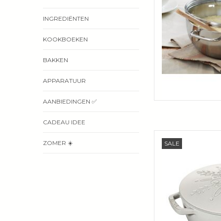
INGREDIËNTEN
KOOKBOEKEN
BAKKEN
APPARATUUR
AANBIEDINGEN ✅
CADEAU IDEE
Staub French Ove
ZOMER ☀️
SALE
Truffle. Art Editio
sneeuwvlok-dekse
email. Perfect voor st
kookpre
TOEVOEGEN 