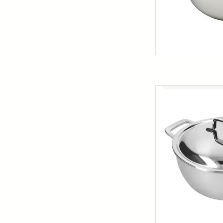
Dit doordachte en d
wat het moet doen
bijzonder geschikt vo
i
TOEVOEGEN 