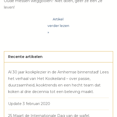
Oude messen weggooien? Niet doen, geef ze een 2e
Wie zijn wij?
leven!
Artikel
verder lezen
»
Recente artikelen
Al 30 jaar kookplezier in de Arnhemse binnenstad! Lees
het verhaal van Het Kookeiland – over passie,
duurzaamheid, kooktrends en een hecht team dat
koken al drie decennia tot een beleving maakt.
Update 3 februari 2020
25 Maart de Internationale Dag van de wafel.