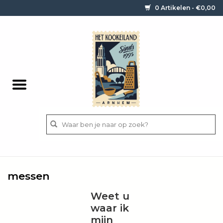
0 Artikelen - €0,00
Home
Contact / informatie
Keukengerei
Pannen
Messen
BBQ
messen
Bestek
Weet u
waar ik
Ingrediënten
mijn