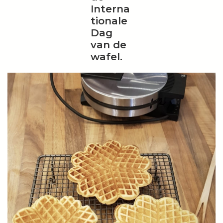
Interna
Kookboeken
tionale
Dag
Bakken
van de
wafel.
Apparatuur
Aanbiedingen ✅
Cadeau idee
Zomer ☀️
Cadeaubonnen
Blog