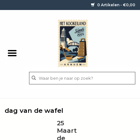
0 Artikelen - €0,00
Home
Contact / informatie
Keukengerei
Pannen
Messen
BBQ
dag van de wafel
Bestek
25
Maart
Ingrediënten
de