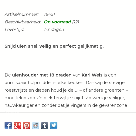
Artikelnummer:
16451
Beschikbaarheid:
Op voorraad
(12)
Levertijd:
1-3 dagen
Snijd uien snel, veilig en perfect gelijkmatig.
De
uienhouder met 18 draden
van
Karl Weis
is een
onmisbaar hulpmiddel in elke keuken. Dankzij de stevige
roestvrijstalen draden houd je de ui – of andere groenten –
moeiteloos op z’n plek terwijl je snijdt. Zo werk je veiliger,
nauwkeuriger en zonder dat je vingers in de gevarenzone
komen.
Deze handige snijhulp is ideaal voor het maken van gelijke
plakken of reepjes en maakt het bereiden van salades,