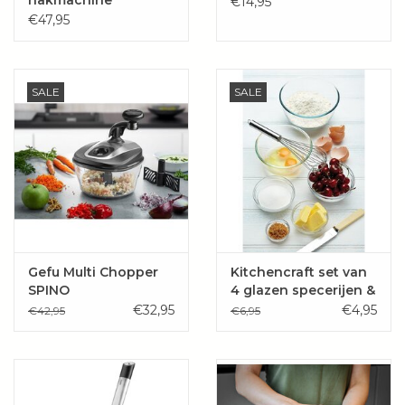
€14,95
Gewicht:
22 gram
SPEEDWING®
€47,95
Maak koken veiliger en preciezer – met de uienhouder
van Karl Weis.
SALE
SALE
Gefu Multi Chopper
Kitchencraft set van
SPINO
4 glazen specerijen &
bereidingskommen
€32,95
€4,95
€42,95
€6,95