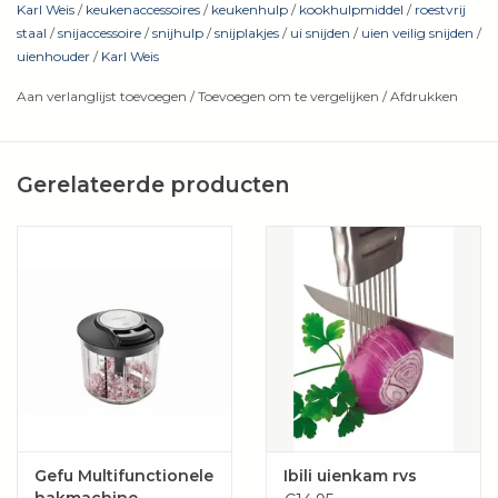
roerbakgerechten of stoofpotten een stuk makkelijker.
Karl Weis
/
keukenaccessoires
/
keukenhulp
/
kookhulpmiddel
/
roestvrij
staal
/
snijaccessoire
/
snijhulp
/
snijplakjes
/
ui snijden
/
uien veilig snijden
/
Compact, licht en snel schoon te maken: de perfecte tool
uienhouder
/
Karl Weis
voor iedere thuiskok.
Aan verlanglijst toevoegen
/
Toevoegen om te vergelijken
/
Afdrukken
Gerelateerde producten
Productdetails:
18 roestvrijstalen draden
voor perfecte grip en
gelijkmatige sneden
Veilig en stabiel snijden
– ook ideaal voor tomaten,
aardappelen of citroenen
Afmetingen:
9 cm (L) x 7 cm (B) x 1 cm (H)
Gefu Multifunctionele
Ibili uienkam rvs
hakmachine