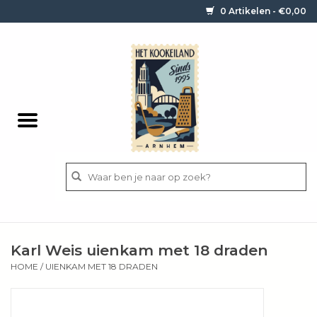
0 Artikelen - €0,00
Home
Contact / informatie
Keukengerei
Pannen
Messen
BBQ
Karl Weis uienkam met 18 draden
Bestek
HOME
/
UIENKAM MET 18 DRADEN
Ingrediënten