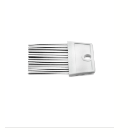
Kookboeken
Bakken
Apparatuur
Aanbiedingen ✅
Cadeau idee
Zomer ☀️
Cadeaubonnen
Blog