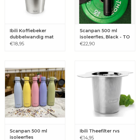
Of je nu een klassieke filterkoffie serveert, kruidenthee
warm houdt of ijsthee koel wil presenteren: deze
Ibili Koffiebeker
Scanpan 500 ml
thermoskan combineert duurzaamheid, eenvoud en
dubbelwandig mat
isoleerfles, Black - TO
rvs - met deksel
GO
stijl.
€18,95
€22,90
Tip:
Ideaal voor thuisgebruik, maar ook in de horeca of op
kantoor.
Scanpan 500 ml
Ibili Theefilter rvs
isoleerfles
€14,95