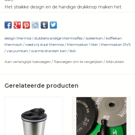
Het strakke design en de handige drukknop maken het
serveren moeiteloos én elegant.
design thermos
/
dubbelwandige thermosfles
/
isoleerkan
/
koffiekan
Inhoud:
1,0 liter (23 cm hoog) of 1,4 liter (29 cm hoog)
thermisch
/
roestvrij staal thermos
/
thermoskan 1 liter
/
thermoskan RVS
/
vacuumkan
/
warme dranken kan
/
Ibili
Diameter:
10,7 cm
Aan verlanglijst toevoegen
/
Toevoegen om te vergelijken
/
Afdrukken
Materiaal:
hoogwaardig roestvrij staal 18/10
Gerelateerde producten
Isolatie:
dubbelwandig met vacuümkamer
Gebruiksgemak:
schenktuit met drukknop voor doseren
Modern design:
past in elk interieur