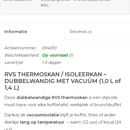
€50,-
Informatie
Reviews
(0)
Artikelnummer:
694010
Beschikbaarheid:
Op voorraad
(1)
Levertijd:
1-3 dagen
RVS THERMOSKAN / ISOLEERKAN –
DUBBELWANDIG MET VACUÜM (1,0 L of
1,4 L)
Deze
dubbelwandige RVS thermoskan
is een stijlvolle
must-have voor elke koffietafel, werkplek of brunchbuffet.
Dankzij de
vacuumisolatie
blijft je koffie, thee of ander
drankje
lang op temperatuur
– warm (12 uur) of koud (24
uur).