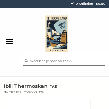
0 Artikelen - €0,00
Home
Contact / informatie
Keukengerei
Pannen
Messen
BBQ
Ibili Thermoskan rvs
Bestek
HOME
/
THERMOSKAN RVS
Ingrediënten