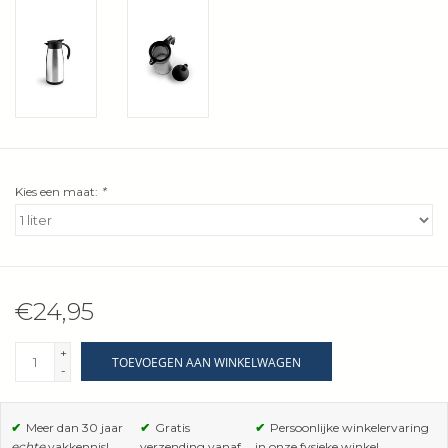
Wie zijn wij?
Kies een maat:
*
€24,95
+
TOEVOEGEN AAN WINKELWAGEN
-
✔
Meer dan 30 jaar
✔
Gratis
✔
Persoonlijke winkelervaring
echte
vakkennis!
verzending vanaf
in onze fysieke winkel