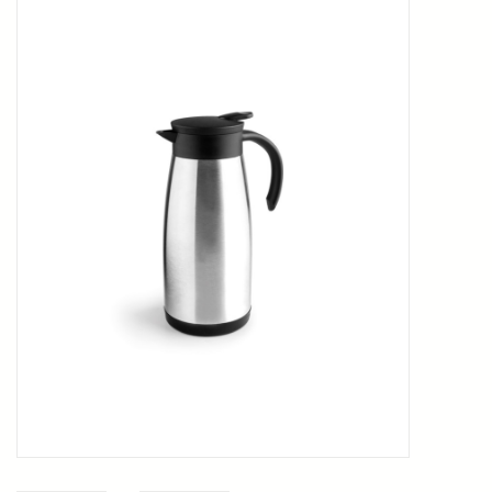
Kookboeken
Bakken
Apparatuur
Aanbiedingen ✅
Cadeau idee
Zomer ☀️
Cadeaubonnen
Blog