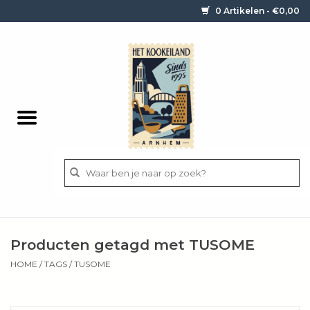
0 Artikelen - €0,00
Home
Contact / informatie
Keukengerei
Pannen
Messen
BBQ
Producten getagd met TUSOME
Bestek
HOME
/
TAGS
/
TUSOME
Ingrediënten