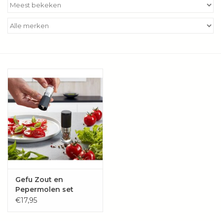
Kookboeken
Bakken
Apparatuur
Aanbiedingen ✅
Cadeau idee
Zomer ☀️
Cadeaubonnen
Gefu Zout en
Pepermolen set
TUSOME
€17,95
Blog