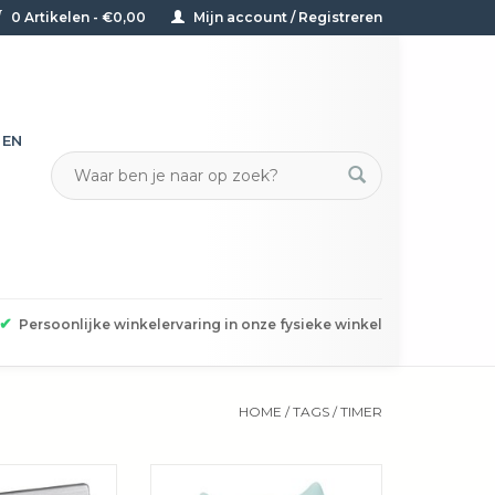
0 Artikelen - €0,00
Mijn account / Registreren
TEN
✔
Persoonlijke winkelervaring in onze fysieke winkel
HOME
/
TAGS
/
TIMER
le timer met
Het is niet alleen het perfecte