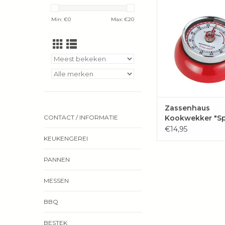
Zelfs als de timer 
Zassenhaus de min
Min: €
0
Max: €
20
aftelt, laat hij zic
TOEVOEGEN 
WINKELWAG
Zassenhaus
Kookwekker "S
CONTACT / INFORMATIE
€14,95
KEUKENGEREI
PANNEN
MESSEN
BBQ
BESTEK