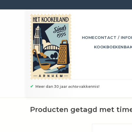
HOME
CONTACT / INFO
KOOKBOEKEN
BA
✔
Meer dan 30 jaar
echte
vakkennis!
Producten getagd met tim
Een sterk sign