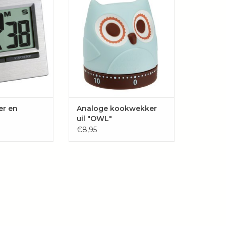
s de perfecte
ontbijtei, het doet je ook denken
or elke dag.
aan de cake in de oven of de
pasta in de pot.
GEN AAN
Met het mechanische metalen
LWAGEN
opwindmechanisme zet je tot
60 minuten traploos in.
TOEVOEGEN AAN
WINKELWAGEN
er en
Analoge kookwekker
uil "OWL"
€8,95