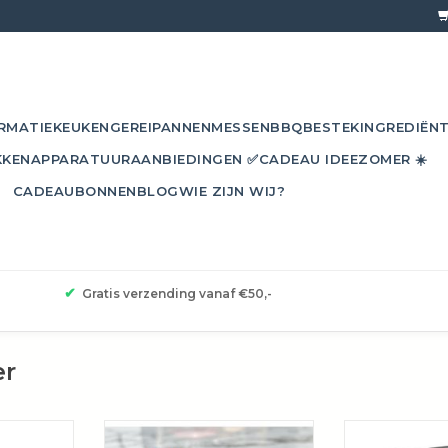
RMATIE
KEUKENGEREI
PANNEN
MESSEN
BBQ
BESTEK
INGREDIËN
KKEN
APPARATUUR
AANBIEDINGEN ✅
CADEAU IDEE
ZOMER ☀️
CADEAUBONNEN
BLOG
WIE ZIJN WIJ?
✔
Gratis verzending vanaf €50,-
er
aal!
De handige keukengadget van
Deze digita