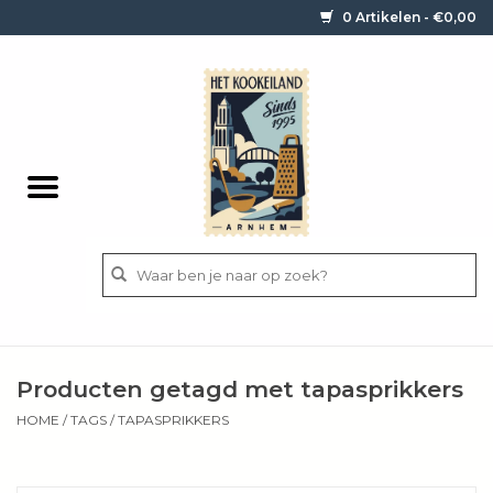
0 Artikelen - €0,00
Home
Contact / informatie
Keukengerei
Pannen
Messen
BBQ
Producten getagd met tapasprikkers
Bestek
HOME
/
TAGS
/
TAPASPRIKKERS
Ingrediënten