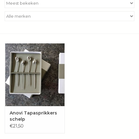
Kookboeken
Bakken
Apparatuur
Aanbiedingen ✅
Cadeau idee
Zomer ☀️
Cadeaubonnen
Anovi Tapasprikkers
schelp
€21,50
Blog