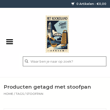
0 Artikelen - €0,00
Home
Contact / informatie
Keukengerei
Pannen
Messen
BBQ
Producten getagd met stoofpan
Bestek
HOME
/
TAGS
/
STOOFPAN
Ingrediënten