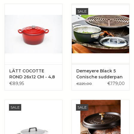
Wie zijn wij?
SALE
LÄTT COCOTTE
Demeyere Black 5
ROND 26x12 CM - 4,8
Conische sudderpan
L ROOD
met deksel Ø 24 cm -
€89,95
€179,00
€229,00
3,3 l
SALE
SALE