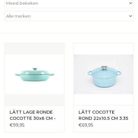
Kookboeken
Bakken
Apparatuur
Aanbiedingen ✅
Cadeau idee
Zomer ☀️
Cadeaubonnen
LÄTT LAGE RONDE
LÄTT COCOTTE
COCOTTE 30x6 CM -
ROND 22x10.5 CM 3.35
3.2 L
L
€99,95
€69,95
Blog