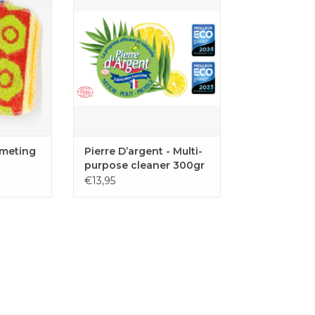
laat een beschermende laag
achter zonder de ondergrond dof
AAN
te maken.
EN
Glazen kookplaat, RVS, zilver,
messing & koper, douche deuren,
tegels, BBQ grilplaat,
tuinmeubels, zwembad &
jacuzzi, magnetron en fornuis.
TOEVOEGEN AAN
WINKELWAGEN
meting
Pierre D’argent - Multi-
purpose cleaner 300gr
€13,95