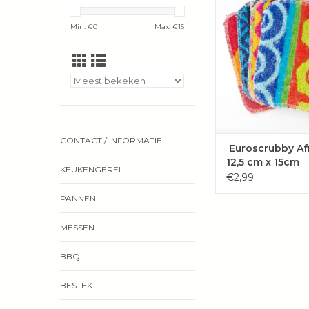
wereld!
TOEVOEGEN 
Min: €
0
Max: €
15
WINKELWAG
CONTACT / INFORMATIE
Euroscrubby Af
12,5 cm x 15cm
KEUKENGEREI
€2,99
PANNEN
MESSEN
BBQ
BESTEK