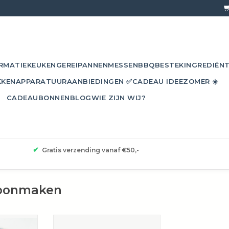
RMATIE
KEUKENGEREI
PANNEN
MESSEN
BBQ
BESTEK
INGREDIËN
KKEN
APPARATUUR
AANBIEDINGEN ✅
CADEAU IDEE
ZOMER ☀️
CADEAUBONNEN
BLOG
WIE ZIJN WIJ?
✔
Gratis verzending vanaf €50,-
hoonmaken
pje van de
Reinigt oppervlakken grondig en