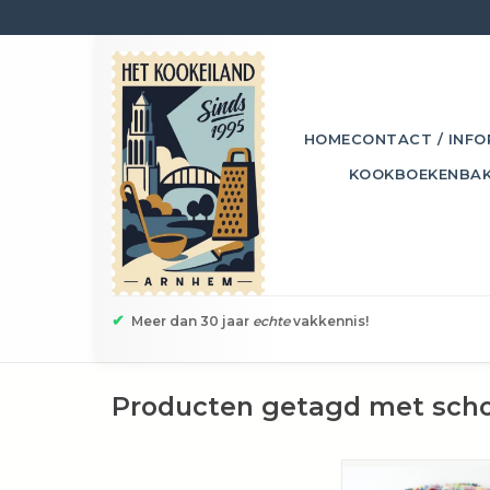
HOME
CONTACT / INFO
KOOKBOEKEN
BA
✔
Meer dan 30 jaar
echte
vakkennis!
Producten getagd met sc
Het beste keukenhul