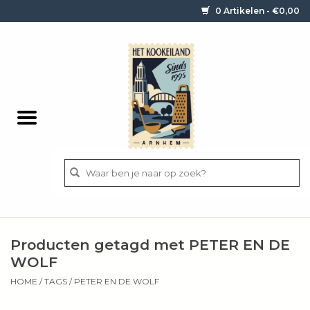
0 Artikelen - €0,00
Home
Contact / informatie
Keukengerei
Pannen
Messen
BBQ
Producten getagd met PETER EN DE
Bestek
WOLF
HOME
/
TAGS
/
PETER EN DE WOLF
Ingrediënten