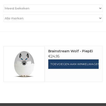
Kookboeken
Bakken
Apparatuur
Aanbiedingen ✅
Brainstream Wolf - PiepEi
€24,95
Cadeau idee
TOEVOEGEN AAN WINKELWAGEN
Zomer ☀️
Cadeaubonnen
Blog