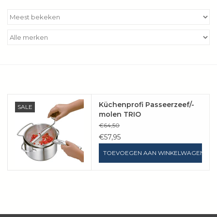
Kookboeken
Bakken
Apparatuur
Aanbiedingen ✅
Küchenprofi Passeerzeef/-
SALE
molen TRIO
Cadeau idee
€64,50
€57,95
Zomer ☀️
TOEVOEGEN AAN WINKELWAGEN
Cadeaubonnen
Blog