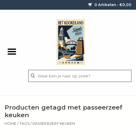
0 Artikelen - €0,00
Home
Contact / informatie
Keukengerei
Pannen
Messen
BBQ
Producten getagd met passeerzeef
Bestek
keuken
HOME
/
TAGS
/
PASSEERZEEF KEUKEN
Ingrediënten