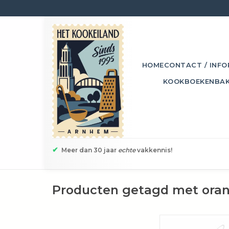
HOME
CONTACT / INFO
KOOKBOEKEN
BA
✔
Meer dan 30 jaar
echte
vakkennis!
Producten getagd met oran
Deze handige ijssticks