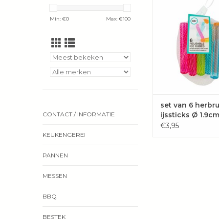
voor in je To Go f
TOEVOEGEN 
Min: €
0
Max: €
100
WINKELWAG
set van 6 herbr
ijssticks Ø 1.9c
CONTACT / INFORMATIE
11.9cm
€3,95
KEUKENGEREI
PANNEN
MESSEN
BBQ
BESTEK