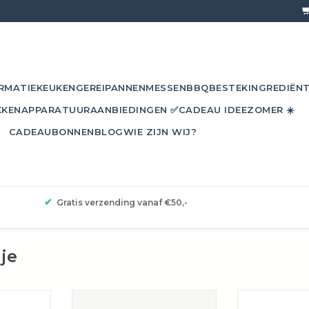
RMATIE
KEUKENGEREI
PANNEN
MESSEN
BBQ
BESTEK
INGREDIËN
KKEN
APPARATUUR
AANBIEDINGEN ✅
CADEAU IDEE
ZOMER ☀️
CADEAUBONNEN
BLOG
WIE ZIJN WIJ?
✔
Gratis verzending vanaf €50,-
je
 zijn ideaal
De pan is ook super te gebruiken
De cocottes lä