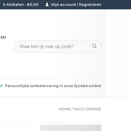
0 Artikelen - €0,00
Mijn account / Registreren
TEN
✔
Persoonlijke winkelervaring in onze fysieke winkel
HOME
/
TAGS
/
ORANJE
tt zijn gemaakt
Of je nu citroenen wilt persen