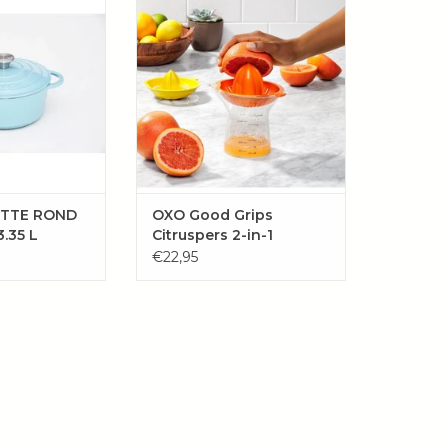
ze zijn zowel aan
voor een cocktail of sinaasappels
ls binnenkant
voor vers sap, deze 2-in-1
 geven zelfs door
citruspers van OXO Good Grips
een glanzend en
kan het allemaal.
iterlijk.
TOEVOEGEN AAN
GEN AAN
WINKELWAGEN
LWAGEN
TTE ROND
OXO Good Grips
3.35 L
Citruspers 2-in-1
€22,95