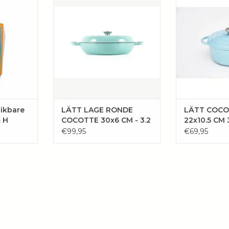
lesje!
om bijvoorbeeld risotto en of
van gietijzer, 
paella in te maken!
de buiten- a
AAN
geëmailleerd en
EN
TOEVOEGEN AAN
de jaren heen 
WINKELWAGEN
nieuw u
TOEVOE
WINKE
uikbare
LÄTT LAGE RONDE
LÄTT COCO
m H
COCOTTE 30x6 CM - 3.2
22x10.5 CM 
L
€99,95
€69,95