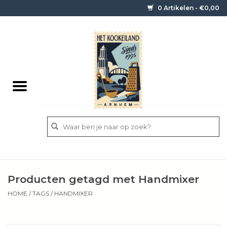
0 Artikelen - €0,00
Home
Contact / informatie
Keukengerei
Pannen
Messen
BBQ
Producten getagd met Handmixer
Bestek
HOME
/
TAGS
/
HANDMIXER
Ingrediënten