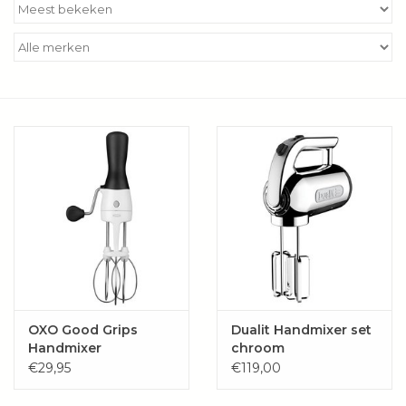
Kookboeken
Bakken
Apparatuur
Aanbiedingen ✅
Cadeau idee
Zomer ☀️
Cadeaubonnen
OXO Good Grips
Dualit Handmixer set
Handmixer
chroom
€29,95
€119,00
Blog