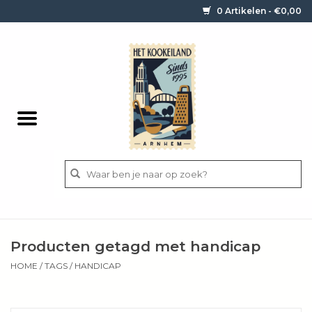
0 Artikelen - €0,00
Home
Contact / informatie
Keukengerei
Pannen
Messen
BBQ
Producten getagd met handicap
Bestek
HOME
/
TAGS
/
HANDICAP
Ingrediënten