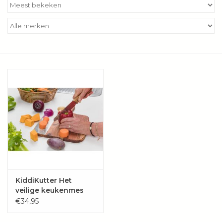
Kookboeken
Bakken
Apparatuur
Aanbiedingen ✅
Cadeau idee
Zomer ☀️
Cadeaubonnen
KiddiKutter Het
veilige keukenmes
voor volwassenen
€34,95
Blog