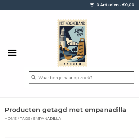
0 Artikelen - €0,00
Home
Contact / informatie
Keukengerei
Pannen
Messen
BBQ
Producten getagd met empanadilla
Bestek
HOME
/
TAGS
/
EMPANADILLA
Ingrediënten