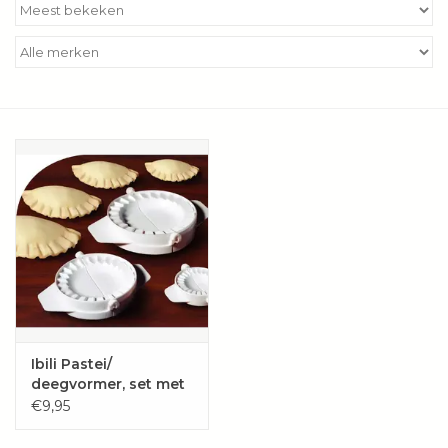
Kookboeken
Bakken
Apparatuur
Aanbiedingen ✅
Cadeau idee
Zomer ☀️
Cadeaubonnen
Ibili Pastei/
deegvormer, set met
4 maten
€9,95
Blog