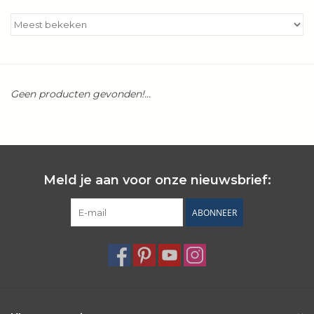
Kookboeken
Bakken
Geen producten gevonden!...
Apparatuur
Aanbiedingen ✅
Cadeau idee
Meld je aan voor onze nieuwsbrief:
ABONNEER
Zomer ☀️
Cadeaubonnen
Blog