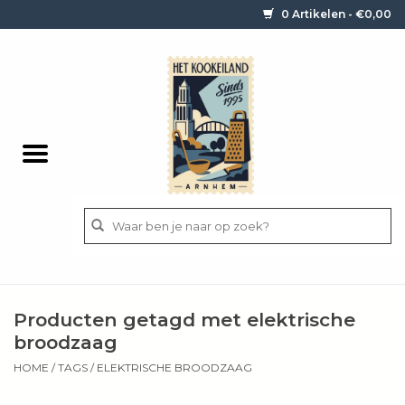
0 Artikelen - €0,00
Home
Contact / informatie
Keukengerei
Pannen
Messen
BBQ
Producten getagd met elektrische
Bestek
broodzaag
HOME
/
TAGS
/
ELEKTRISCHE BROODZAAG
Ingrediënten