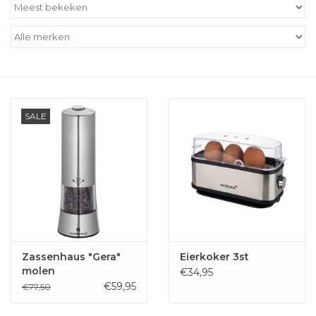
Kookboeken
Bakken
Apparatuur
SALE
Aanbiedingen ✅
Cadeau idee
Zomer ☀️
Cadeaubonnen
Zassenhaus "Gera"
Eierkoker 3st
molen
€34,95
€59,95
€77,50
Blog