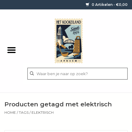
0 Artikelen - €0,00
Home
Contact / informatie
Keukengerei
Pannen
Messen
BBQ
Producten getagd met elektrisch
Bestek
HOME
/
TAGS
/
ELEKTRISCH
Ingrediënten