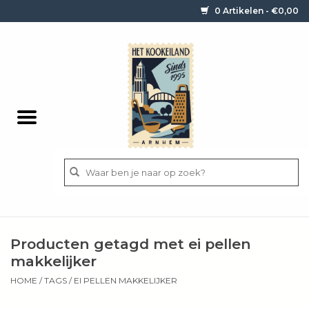
0 Artikelen - €0,00
Home
Contact / informatie
Keukengerei
Pannen
Messen
BBQ
Producten getagd met ei pellen
Bestek
makkelijker
HOME
/
TAGS
/
EI PELLEN MAKKELIJKER
Ingrediënten