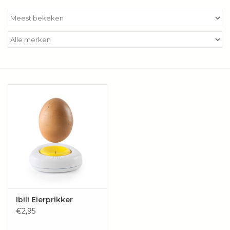
Kookboeken
Bakken
Apparatuur
Aanbiedingen ✅
Cadeau idee
Zomer ☀️
Cadeaubonnen
Ibili Eierprikker
€2,95
Blog