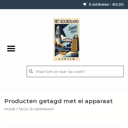
0 Artikelen - €0,00
Home
Contact / informatie
Keukengerei
Pannen
Messen
BBQ
Producten getagd met ei apparaat
Bestek
HOME
/
TAGS
/
EI APPARAAT
Ingrediënten