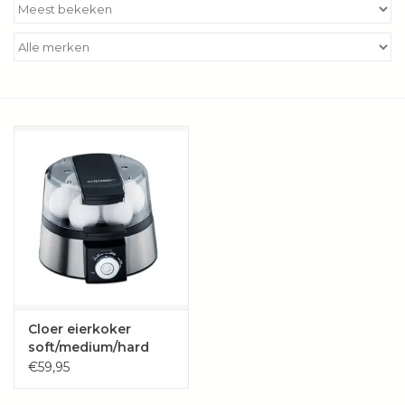
Kookboeken
Bakken
Apparatuur
Aanbiedingen ✅
Cadeau idee
Zomer ☀️
Cadeaubonnen
Cloer eierkoker
soft/medium/hard
€59,95
Blog