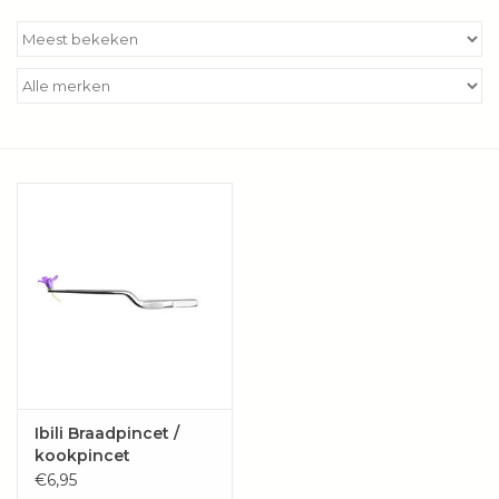
Kookboeken
Bakken
Apparatuur
Aanbiedingen ✅
Cadeau idee
Zomer ☀️
Cadeaubonnen
Ibili Braadpincet /
kookpincet
Blog
€6,95