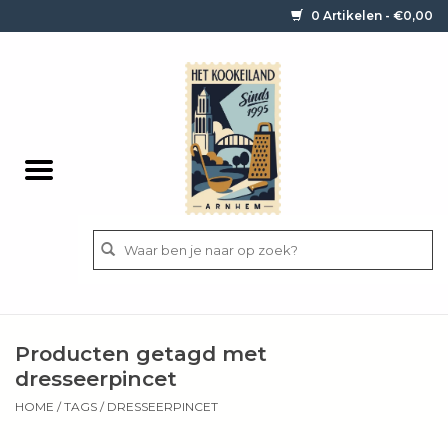
0 Artikelen - €0,00
Home
Contact / informatie
Keukengerei
Pannen
Messen
BBQ
Producten getagd met
Bestek
dresseerpincet
HOME
/
TAGS
/
DRESSEERPINCET
Ingrediënten