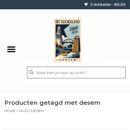
0 Artikelen - €0,00
Home
Contact / informatie
Keukengerei
Pannen
Messen
BBQ
Producten getagd met desem
Bestek
HOME
/
TAGS
/
DESEM
Ingrediënten