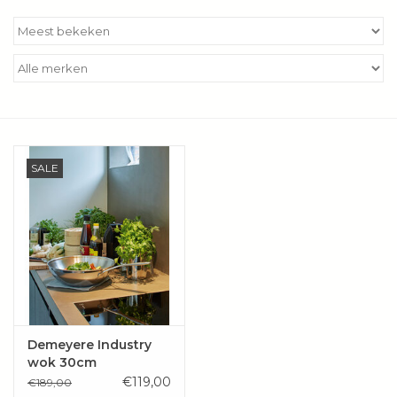
Kookboeken
Bakken
Apparatuur
SALE
Aanbiedingen ✅
Cadeau idee
Zomer ☀️
Cadeaubonnen
Demeyere Industry
wok 30cm
Blog
€119,00
€189,00