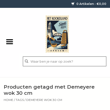
0 Artikelen - €0,00
Home
Contact / informatie
Keukengerei
Pannen
Messen
BBQ
Producten getagd met Demeyere
Bestek
wok 30 cm
HOME
/
TAGS
/
DEMEYERE WOK 30 CM
Ingrediënten