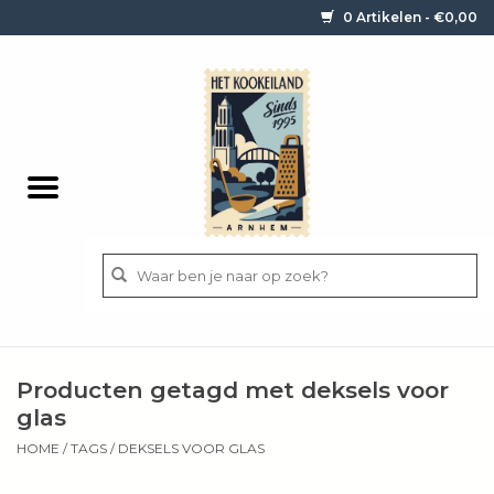
0 Artikelen - €0,00
Home
Contact / informatie
Keukengerei
Pannen
Messen
BBQ
Producten getagd met deksels voor
Bestek
glas
HOME
/
TAGS
/
DEKSELS VOOR GLAS
Ingrediënten