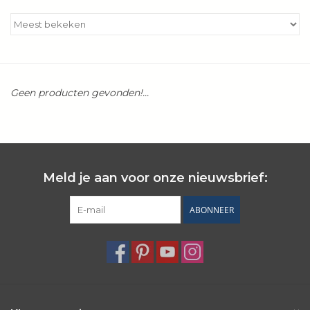
Kookboeken
Bakken
Geen producten gevonden!...
Apparatuur
Aanbiedingen ✅
Cadeau idee
Meld je aan voor onze nieuwsbrief:
ABONNEER
Zomer ☀️
Cadeaubonnen
Blog