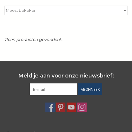
Kookboeken
Bakken
Geen producten gevonden!...
Apparatuur
Aanbiedingen ✅
Cadeau idee
Meld je aan voor onze nieuwsbrief:
ABONNEER
Zomer ☀️
Cadeaubonnen
Blog