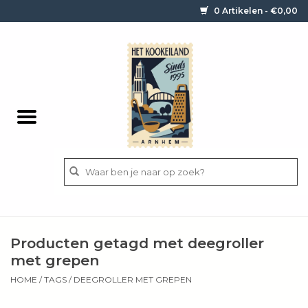
0 Artikelen - €0,00
Home
Contact / informatie
Keukengerei
Pannen
Messen
BBQ
Producten getagd met deegroller
Bestek
met grepen
HOME
/
TAGS
/
DEEGROLLER MET GREPEN
Ingrediënten