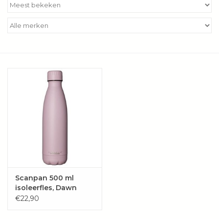
Kookboeken
Bakken
Apparatuur
Aanbiedingen ✅
Cadeau idee
Zomer ☀️
Cadeaubonnen
Scanpan 500 ml
isoleerfles, Dawn
Pink - TO GO
€22,90
Blog