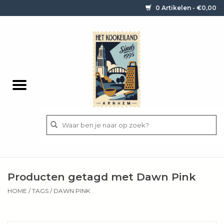
0 Artikelen - €0,00
Home
Contact / informatie
Keukengerei
Pannen
Messen
BBQ
Producten getagd met Dawn Pink
Bestek
HOME
/
TAGS
/
DAWN PINK
Ingrediënten