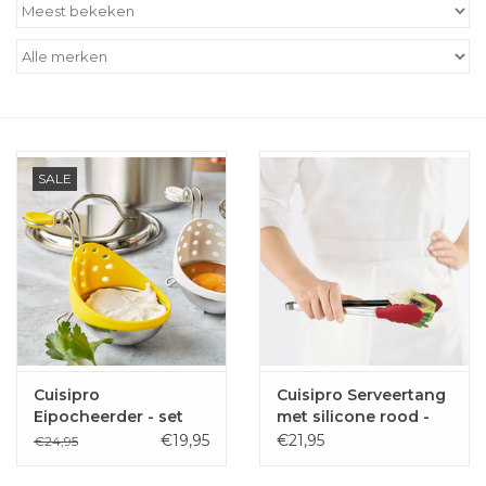
Kookboeken
Bakken
Apparatuur
SALE
Aanbiedingen ✅
Cadeau idee
Zomer ☀️
Cadeaubonnen
Cuisipro
Cuisipro Serveertang
Eipocheerder - set
met silicone rood -
van 2 stuks (wit en
24 cm
€19,95
€21,95
€24,95
Blog
geel)