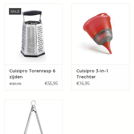
Wie zijn wij?
SALE
Cuisipro Torenrasp 6
Cuisipro 3-in-1
zijden
Trechter
€55,95
€16,95
€69,95