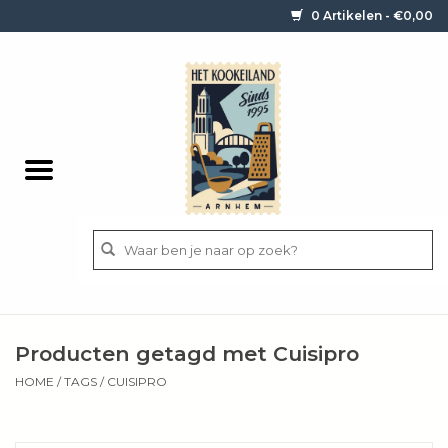
0 Artikelen - €0,00
Home
Contact / informatie
Keukengerei
Pannen
Messen
BBQ
Producten getagd met Cuisipro
Bestek
HOME
/
TAGS
/
CUISIPRO
Ingrediënten