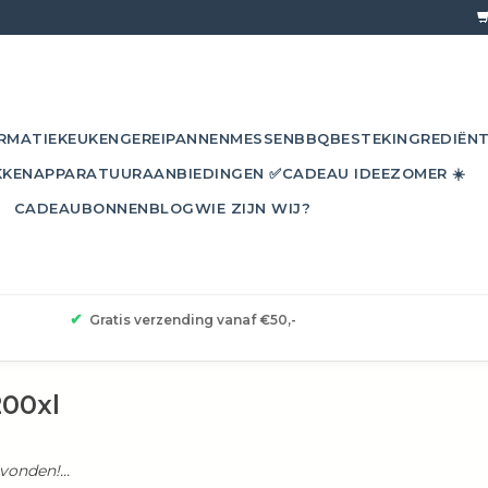
RMATIE
KEUKENGEREI
PANNEN
MESSEN
BBQ
BESTEK
INGREDIËN
KKEN
APPARATUUR
AANBIEDINGEN ✅
CADEAU IDEE
ZOMER ☀️
CADEAUBONNEN
BLOG
WIE ZIJN WIJ?
✔
Gratis verzending vanaf €50,-
00xl
onden!...