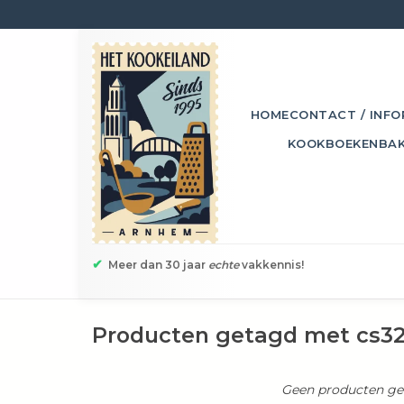
HOME
CONTACT / INFO
KOOKBOEKEN
BA
✔
Meer dan 30 jaar
echte
vakkennis!
Producten getagd met cs32
Geen producten gev