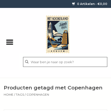
0 Artikelen - €0,00
Home
Contact / informatie
Keukengerei
Pannen
Messen
BBQ
Producten getagd met Copenhagen
Bestek
HOME
/
TAGS
/
COPENHAGEN
Ingrediënten