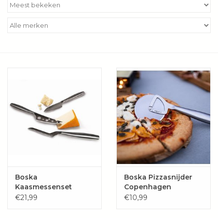
Kookboeken
Bakken
Apparatuur
Aanbiedingen ✅
Cadeau idee
Zomer ☀️
Cadeaubonnen
Boska
Boska Pizzasnijder
Kaasmessenset
Copenhagen
Copenhagen
€21,99
€10,99
Blog