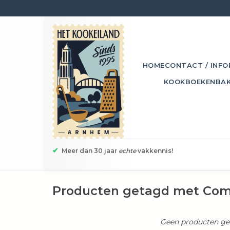
HOME
CONTACT / INFO
KOOKBOEKEN
BA
✔
Meer dan 30 jaar
echte
vakkennis!
Producten getagd met Co
Geen producten gev