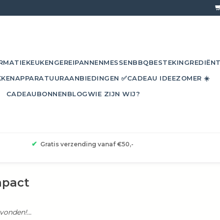
RMATIE
KEUKENGEREI
PANNEN
MESSEN
BBQ
BESTEK
INGREDIËN
KKEN
APPARATUUR
AANBIEDINGEN ✅
CADEAU IDEE
ZOMER ☀️
CADEAUBONNEN
BLOG
WIE ZIJN WIJ?
✔
Gratis verzending vanaf €50,-
mpact
onden!...