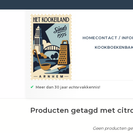
HOME
CONTACT / INFO
KOOKBOEKEN
BA
✔
Meer dan 30 jaar
echte
vakkennis!
Producten getagd met citr
Geen producten gev