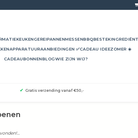
RMATIE
KEUKENGEREI
PANNEN
MESSEN
BBQ
BESTEK
INGREDIËN
KKEN
APPARATUUR
AANBIEDINGEN ✅
CADEAU IDEE
ZOMER ☀️
CADEAUBONNEN
BLOG
WIE ZIJN WIJ?
✔
Gratis verzending vanaf €50,-
oenen
onden!...